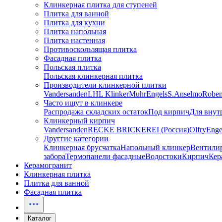
Клинкерная плитка для ступеней
Плитка для ванной
Плитка для кухни
Плитка напольная
Плитка настенная
Противоскользящая плитка
Фасадная плитка
Польская плитка
Польская клинкерная плитка
Производители клинкерной плитки
Vandersanden
LHL Klinker
Muhr
Engels
S.Anselmo
Robe
Часто ищут в клинкере
Распродажа складских остаток
Под кирпич
Для внут
Клинкерный кирпич
Vandersanden
RECKE BRICKEREI (Россия)
Olfry
Enge
Друггие категории
Клинкерная брусчатка
Напольный клинкер
Вентили
забора
Термопанели фасадные
Водостоки
Кирпич
Кер
Керамогранит
Клинкерная плитка
Плитка для ванной
Фасадная плитка
Каталог