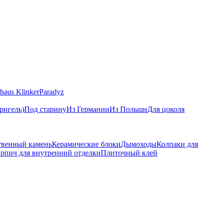
haus Klinker
Paradyz
ригель)
Под старину
Из Германии
Из Польши
Для цоколя
твенный камень
Керамические блоки
Дымоходы
Колпаки для
рпич для внутренний отделки
Плиточный клей