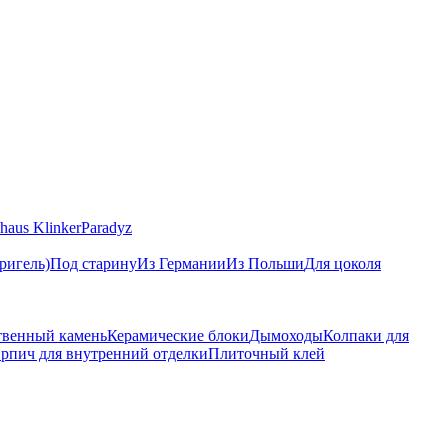
haus Klinker
Paradyz
ригель)
Под старину
Из Германии
Из Польши
Для цоколя
твенный камень
Керамические блоки
Дымоходы
Колпаки для
рпич для внутренний отделки
Плиточный клей