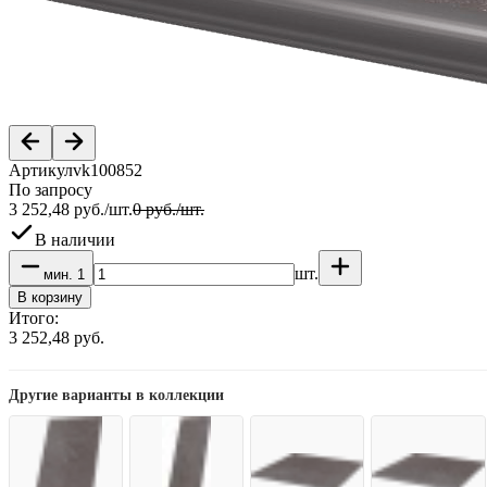
Артикул
vk100852
По запросу
3 252,48
руб.
/
шт.
0
руб.
/
шт.
В наличии
шт.
мин.
1
В корзину
Итого:
3 252,48
руб.
Другие варианты в коллекции