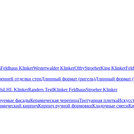
n
Feldhaus Klinker
Westerwalder Klinker
Olfry
Stroeher
King Klinker
Feld
ренней отделки стен
Длинный формат (ригель)
Длинный формат (
ls
LHL Klinker
Randers Tegl
Klinker Feldhaus
Stroeher Klinker
руемые фасады
Керамическая черепица
Тротуарная плитка
Искусс
амический кирпич
Кирпич ручной формовки
Кладочные смеси
Ки