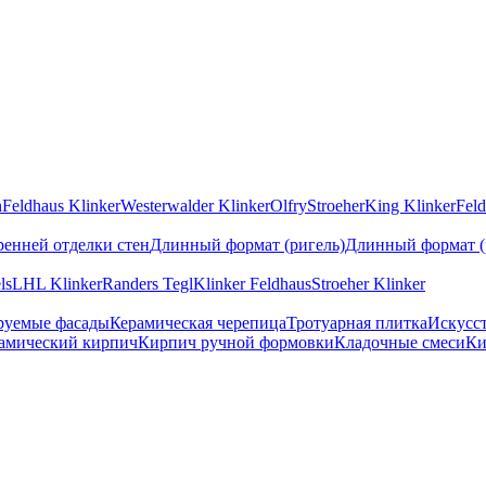
n
Feldhaus Klinker
Westerwalder Klinker
Olfry
Stroeher
King Klinker
Feld
ренней отделки стен
Длинный формат (ригель)
Длинный формат (
ls
LHL Klinker
Randers Tegl
Klinker Feldhaus
Stroeher Klinker
руемые фасады
Керамическая черепица
Тротуарная плитка
Искусс
амический кирпич
Кирпич ручной формовки
Кладочные смеси
Ки