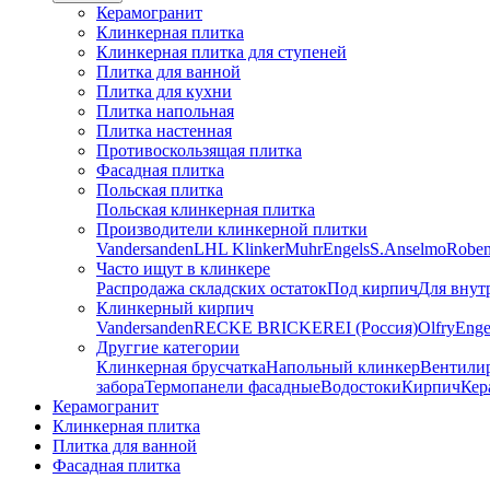
Керамогранит
Клинкерная плитка
Клинкерная плитка для ступеней
Плитка для ванной
Плитка для кухни
Плитка напольная
Плитка настенная
Противоскользящая плитка
Фасадная плитка
Польская плитка
Польская клинкерная плитка
Производители клинкерной плитки
Vandersanden
LHL Klinker
Muhr
Engels
S.Anselmo
Robe
Часто ищут в клинкере
Распродажа складских остаток
Под кирпич
Для внут
Клинкерный кирпич
Vandersanden
RECKE BRICKEREI (Россия)
Olfry
Enge
Друггие категории
Клинкерная брусчатка
Напольный клинкер
Вентили
забора
Термопанели фасадные
Водостоки
Кирпич
Кер
Керамогранит
Клинкерная плитка
Плитка для ванной
Фасадная плитка