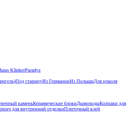
haus Klinker
Paradyz
ригель)
Под старину
Из Германии
Из Польши
Для цоколя
твенный камень
Керамические блоки
Дымоходы
Колпаки для
рпич для внутренний отделки
Плиточный клей