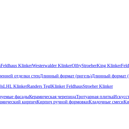
n
Feldhaus Klinker
Westerwalder Klinker
Olfry
Stroeher
King Klinker
Feld
ренней отделки стен
Длинный формат (ригель)
Длинный формат (
ls
LHL Klinker
Randers Tegl
Klinker Feldhaus
Stroeher Klinker
руемые фасады
Керамическая черепица
Тротуарная плитка
Искусс
амический кирпич
Кирпич ручной формовки
Кладочные смеси
Ки