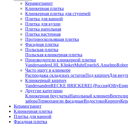
Керамогранит
Клинкерная плитка
Клинкерная плитка для ступеней
Плитка для ванной
Плитка для кухни
Плитка напольная
Плитка настенная
Противоскользящая плитка
Фасадная плитка
Польская плитка
Польская клинкерная плитка
Производители клинкерной плитки
Vandersanden
LHL Klinker
Muhr
Engels
S.Anselmo
Robe
Часто ищут в клинкере
Распродажа складских остаток
Под кирпич
Для внут
Клинкерный кирпич
Vandersanden
RECKE BRICKEREI (Россия)
Olfry
Enge
Друггие категории
Клинкерная брусчатка
Напольный клинкер
Вентили
забора
Термопанели фасадные
Водостоки
Кирпич
Кер
Керамогранит
Клинкерная плитка
Плитка для ванной
Фасадная плитка