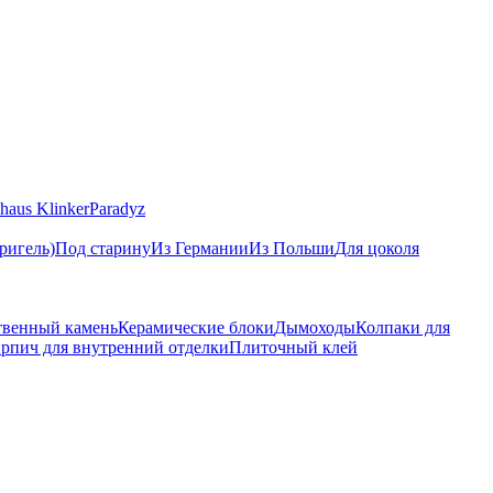
haus Klinker
Paradyz
ригель)
Под старину
Из Германии
Из Польши
Для цоколя
твенный камень
Керамические блоки
Дымоходы
Колпаки для
рпич для внутренний отделки
Плиточный клей