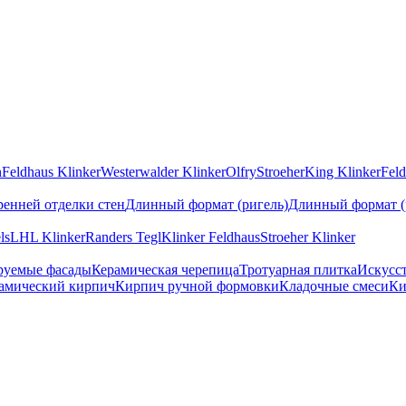
n
Feldhaus Klinker
Westerwalder Klinker
Olfry
Stroeher
King Klinker
Feld
ренней отделки стен
Длинный формат (ригель)
Длинный формат (
ls
LHL Klinker
Randers Tegl
Klinker Feldhaus
Stroeher Klinker
руемые фасады
Керамическая черепица
Тротуарная плитка
Искусс
амический кирпич
Кирпич ручной формовки
Кладочные смеси
Ки