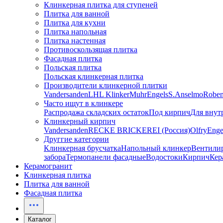
Клинкерная плитка для ступеней
Плитка для ванной
Плитка для кухни
Плитка напольная
Плитка настенная
Противоскользящая плитка
Фасадная плитка
Польская плитка
Польская клинкерная плитка
Производители клинкерной плитки
Vandersanden
LHL Klinker
Muhr
Engels
S.Anselmo
Robe
Часто ищут в клинкере
Распродажа складских остаток
Под кирпич
Для внут
Клинкерный кирпич
Vandersanden
RECKE BRICKEREI (Россия)
Olfry
Enge
Друггие категории
Клинкерная брусчатка
Напольный клинкер
Вентили
забора
Термопанели фасадные
Водостоки
Кирпич
Кер
Керамогранит
Клинкерная плитка
Плитка для ванной
Фасадная плитка
Каталог