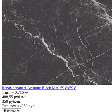
Керамогранит Artstone Black Mat. 59,8x59,8
1 шт.
=
0,716
м²
488,55
руб.
/
м²
350
руб.
/
шт.
Экономия -350 руб.
В корзину