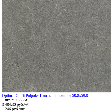
Optimal Grafit Polpoler Плитка напольная 59,8x59,8
1 шт.
=
0,358
м²
3 484,30
руб.
/
м²
1 246
руб.
/
шт.