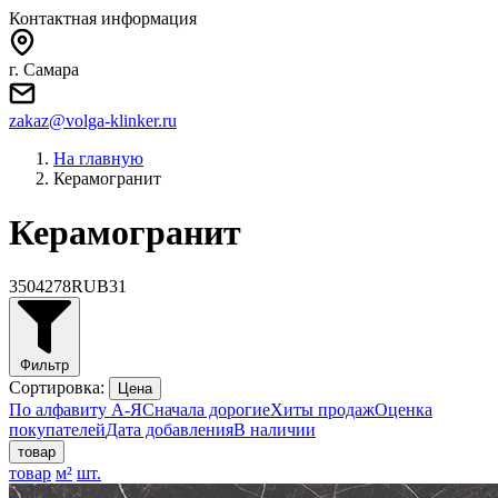
Контактная информация
г. Самара
zakaz@volga-klinker.ru
На главную
Керамогранит
Керамогранит
350
4278
RUB
31
Фильтр
Сортировка:
Цена
По алфавиту А-Я
Сначала дорогие
Хиты продаж
Оценка
покупателей
Дата добавления
В наличии
товар
товар
м²
шт.