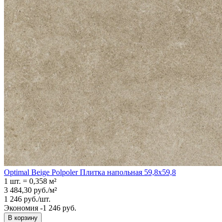
Optimal Beige Polpoler Плитка напольная 59,8x59,8
1 шт.
=
0,358
м²
3 484,30
руб.
/
м²
1 246
руб.
/
шт.
Экономия -1 246 руб.
В корзину