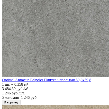
Optimal Antracite Polpoler Плитка напольная 59,8x59,8
1 шт.
=
0,358
м²
3 484,30
руб.
/
м²
1 246
руб.
/
шт.
Экономия -1 246 руб.
В корзину