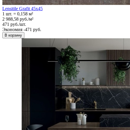
Lensitile Grafit 45x45
1 шт.
=
0,158
м²
2 988,58
руб.
/
м²
471
руб.
/
шт.
Экономия -471 руб.
В корзину