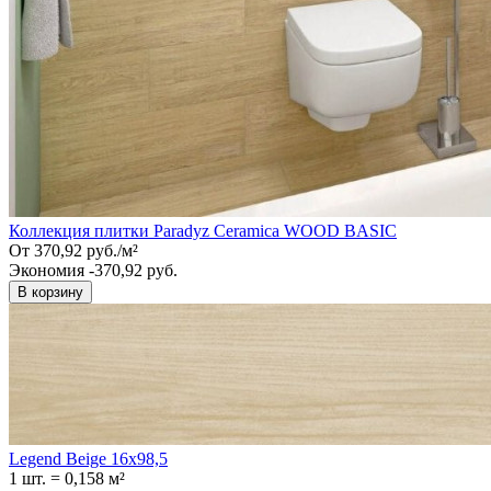
Коллекция плитки Paradyz Ceramica WOOD BASIC
От
370,92
руб.
/
м²
Экономия -370,92 руб.
В корзину
Legend Beige 16x98,5
1 шт.
=
0,158
м²