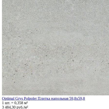
Optimal Grys Polpoler Плитка напольная 59,8x59,8
1 шт.
=
0,358
м²
3 484,30
руб.
/
м²