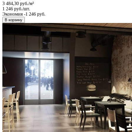
3 484,30
руб.
/
м²
1 246
руб.
/
шт.
Экономия -1 246 руб.
В корзину