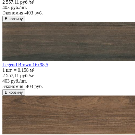
2 557,11
руб.
/
м²
403
руб.
/
шт.
Экономия -403 руб.
В корзину
Legend Brown 16x98,5
1 шт.
=
0,158
м²
2 557,11
руб.
/
м²
403
руб.
/
шт.
Экономия -403 руб.
В корзину