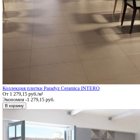
Коллекция плитки Paradyz Ceramica INTERO
От
1 279,15
руб.
/
м²
Экономия -1 279,15 руб.
В корзину