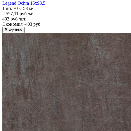
Legend Ochra 16x98,5
1 шт.
=
0,158
м²
2 557,11
руб.
/
м²
403
руб.
/
шт.
Экономия -403 руб.
В корзину