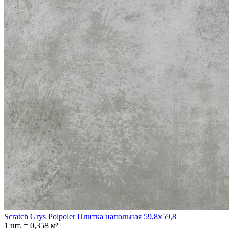
Scratch Grys Polpoler Плитка напольная 59,8x59,8
1 шт.
=
0,358
м²