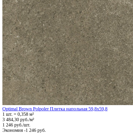
Optimal Brown Polpoler Плитка напольная 59,8x59,8
1 шт.
=
0,358
м²
3 484,30
руб.
/
м²
1 246
руб.
/
шт.
Экономия -1 246 руб.