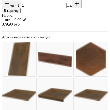
шт.
мин.
1
В корзину
Итого:
1
шт.
=
0.09
м²
379,90
руб.
Другие варианты в коллекции