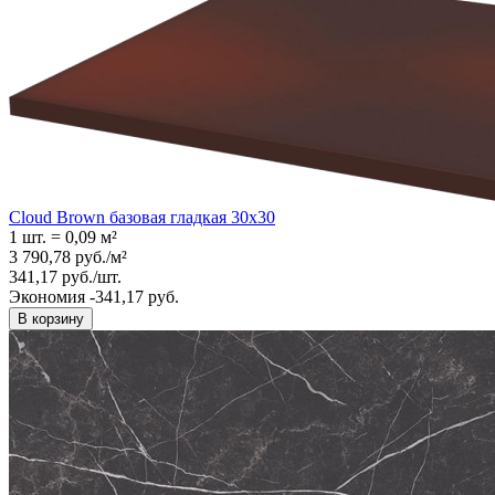
Cloud Brown базовая гладкая 30x30
1 шт.
=
0,09
м²
3 790,78
руб.
/
м²
341,17
руб.
/
шт.
Экономия -341,17 руб.
В корзину