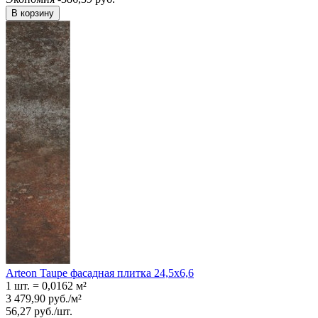
В корзину
Arteon Taupe фасадная плитка 24,5x6,6
1 шт.
=
0,0162
м²
3 479,90
руб.
/
м²
56,27
руб.
/
шт.