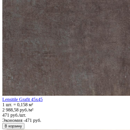
Lensitile Grafit 45x45
1 шт.
=
0,158
м²
2 988,58
руб.
/
м²
471
руб.
/
шт.
Экономия -471 руб.
В корзину