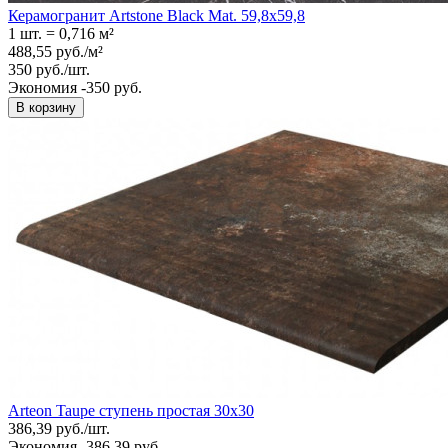
Керамогранит Artstone Black Mat. 59,8x59,8
1 шт.
=
0,716
м²
488,55
руб.
/
м²
350
руб.
/
шт.
Экономия -350 руб.
В корзину
Arteon Taupe ступень простая 30x30
386,39
руб.
/
шт.
Экономия -386,39 руб.