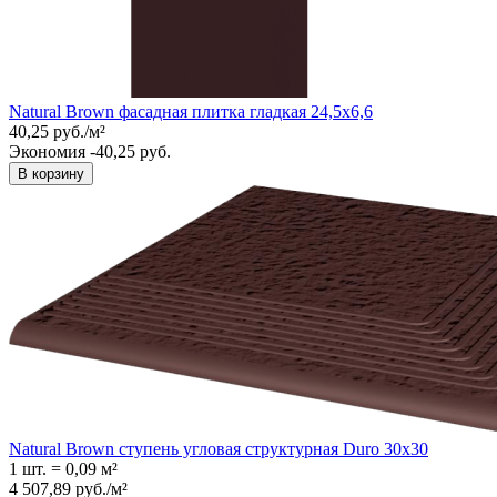
Natural Brown фасадная плитка гладкая 24,5x6,6
40,25
руб.
/
м²
Экономия -40,25 руб.
В корзину
Natural Brown ступень угловая структурная Duro 30x30
1 шт.
=
0,09
м²
4 507,89
руб.
/
м²