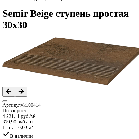
Semir Beige ступень простая
30x30
Артикул
vk100414
По запросу
4 221,11
руб.
/
м²
379,90
руб.
/
шт.
1 шт.
=
0,09
м²
В наличии