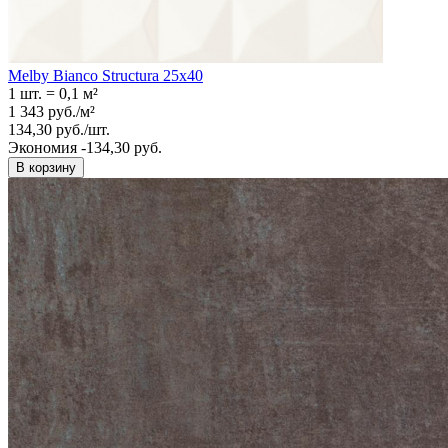
Melby Bianco Structura 25х40
1 шт.
=
0,1
м²
1 343
руб.
/
м²
134,30
руб.
/
шт.
Экономия -134,30 руб.
В корзину