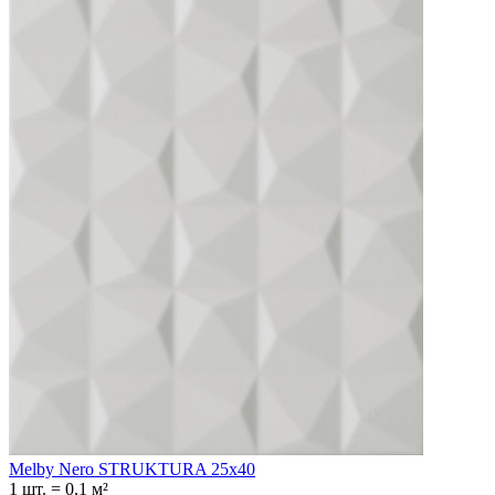
Melby Nero STRUKTURA 25x40
1 шт.
=
0,1
м²