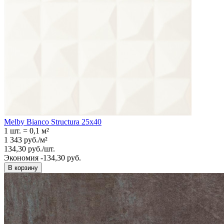
Melby Bianco Structura 25х40
1 шт.
=
0,1
м²
1 343
руб.
/
м²
134,30
руб.
/
шт.
Экономия -134,30 руб.
В корзину