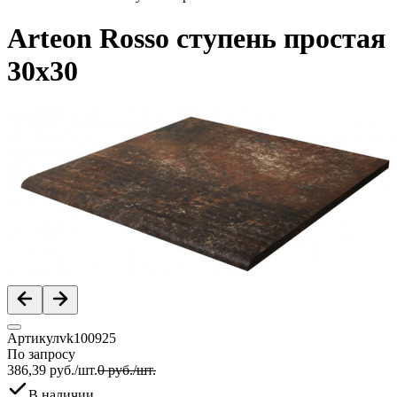
Arteon Rosso ступень простая
30x30
Артикул
vk100925
По запросу
386,39
руб.
/
шт.
0
руб.
/
шт.
В наличии