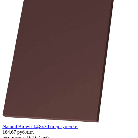
Natural Brown 14,8x30 подступенки
164,67
руб.
/
шт.
Экономия -164,67 руб.