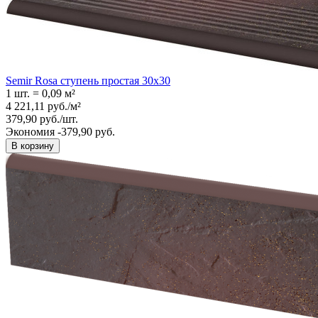
Semir Rosa ступень простая 30x30
1 шт.
=
0,09
м²
4 221,11
руб.
/
м²
379,90
руб.
/
шт.
Экономия -379,90 руб.
В корзину