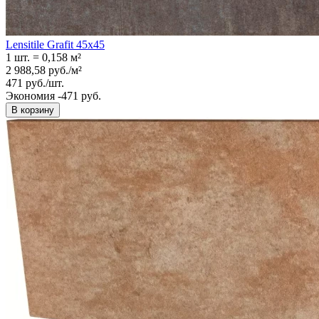
Lensitile Grafit 45x45
1 шт.
=
0,158
м²
2 988,58
руб.
/
м²
471
руб.
/
шт.
Экономия -471 руб.
В корзину