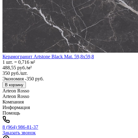
Керамогранит Artstone Black Mat. 59,8x59,8
1 шт.
=
0,716
м²
488,55
руб.
/
м²
350
руб.
/
шт.
Экономия -350 руб.
В корзину
Arteon Rosso
Arteon Rosso
Компания
Информация
Помощь
8 (964) 986-81-37
Заказать звонок