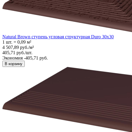
Natural Brown ступень угловая структурная Duro 30x30
1 шт.
=
0,09
м²
4 507,89
руб.
/
м²
405,71
руб.
/
шт.
Экономия -405,71 руб.
В корзину