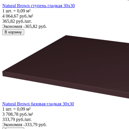
Natural Brown ступень гладкая 30x30
1 шт.
=
0,09
м²
4 064,67
руб.
/
м²
365,82
руб.
/
шт.
Экономия -365,82 руб.
В корзину
Natural Brown базовая гладкая 30x30
1 шт.
=
0,09
м²
3 708,78
руб.
/
м²
333,79
руб.
/
шт.
Экономия -333,79 руб.