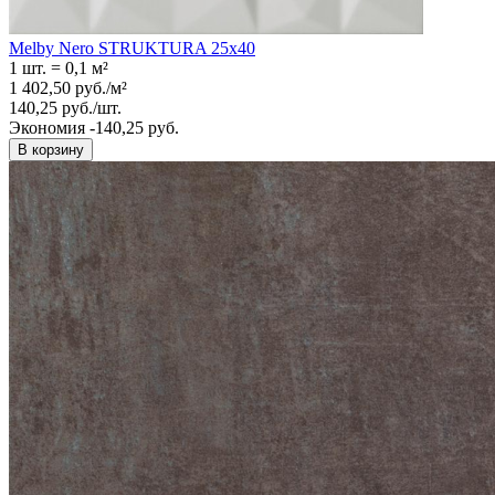
Melby Nero STRUKTURA 25x40
1 шт.
=
0,1
м²
1 402,50
руб.
/
м²
140,25
руб.
/
шт.
Экономия -140,25 руб.
В корзину