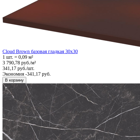
Cloud Brown базовая гладкая 30x30
1 шт.
=
0,09
м²
3 790,78
руб.
/
м²
341,17
руб.
/
шт.
Экономия -341,17 руб.
В корзину