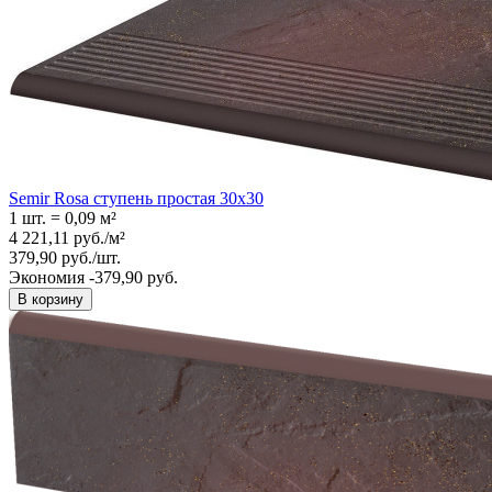
Semir Rosa ступень простая 30x30
1 шт.
=
0,09
м²
4 221,11
руб.
/
м²
379,90
руб.
/
шт.
Экономия -379,90 руб.
В корзину