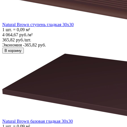
Natural Brown ступень гладкая 30x30
1 шт.
=
0,09
м²
4 064,67
руб.
/
м²
365,82
руб.
/
шт.
Экономия -365,82 руб.
В корзину
Natural Brown базовая гладкая 30x30
1 шт.
=
0,09
м²