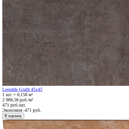
Lensitile Grafit 45x45
1 шт.
=
0,158
м²
2 988,58
руб.
/
м²
471
руб.
/
шт.
Экономия -471 руб.
В корзину