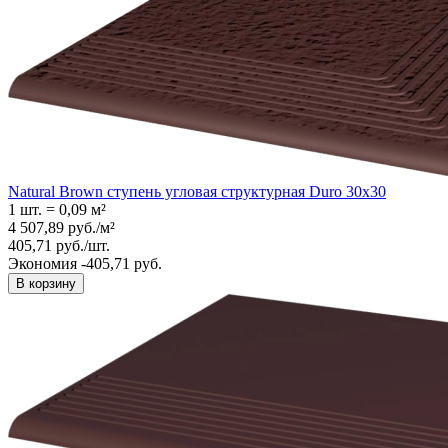
Natural Brown ступень угловая структурная Duro 30x30
1 шт.
=
0,09
м²
4 507,89
руб.
/
м²
405,71
руб.
/
шт.
Экономия -405,71 руб.
В корзину