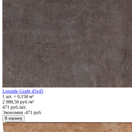
Lensitile Grafit 45x45
1 шт.
=
0,158
м²
2 988,58
руб.
/
м²
471
руб.
/
шт.
Экономия -471 руб.
В корзину