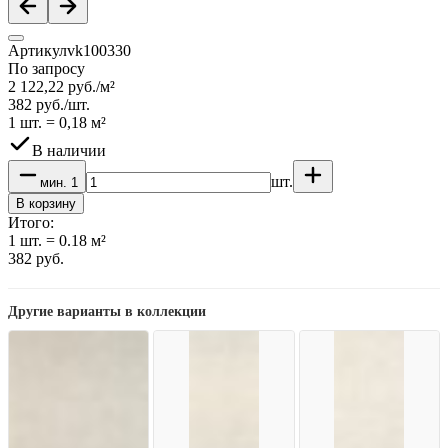
Артикул
vk100330
По запросу
2 122,22
руб.
/
м²
382
руб.
/
шт.
1 шт.
=
0,18
м²
В наличии
шт.
мин.
1
В корзину
Итого:
1
шт.
=
0.18
м²
382
руб.
Другие варианты в коллекции