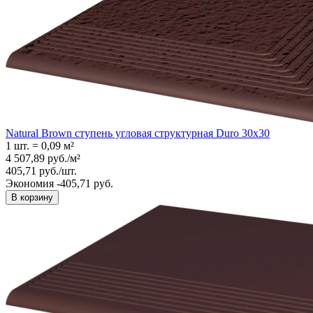
Natural Brown ступень угловая структурная Duro 30x30
1 шт.
=
0,09
м²
4 507,89
руб.
/
м²
405,71
руб.
/
шт.
Экономия -405,71 руб.
В корзину