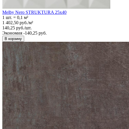
Melby Nero STRUKTURA 25x40
1 шт.
=
0,1
м²
1 402,50
руб.
/
м²
140,25
руб.
/
шт.
Экономия -140,25 руб.
В корзину