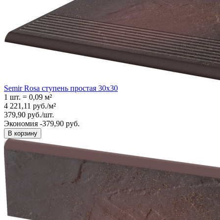
Semir Rosa ступень простая 30x30
1 шт.
=
0,09
м²
4 221,11
руб.
/
м²
379,90
руб.
/
шт.
Экономия -379,90 руб.
В корзину