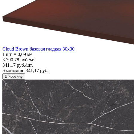
Cloud Brown базовая гладкая 30x30
1 шт.
=
0,09
м²
3 790,78
руб.
/
м²
341,17
руб.
/
шт.
Экономия -341,17 руб.
В корзину