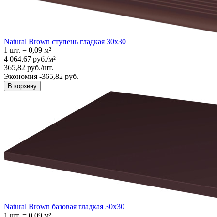
Natural Brown ступень гладкая 30x30
1 шт.
=
0,09
м²
4 064,67
руб.
/
м²
365,82
руб.
/
шт.
Экономия -365,82 руб.
В корзину
Natural Brown базовая гладкая 30x30
1 шт.
=
0,09
м²