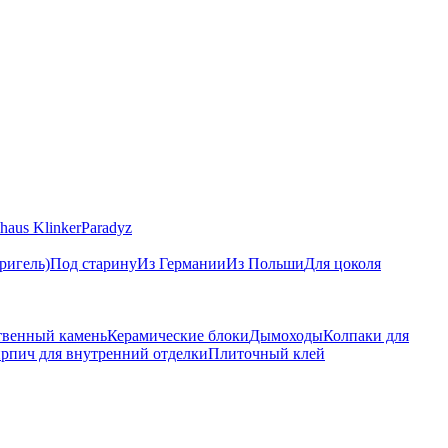
haus Klinker
Paradyz
ригель)
Под старину
Из Германии
Из Польши
Для цоколя
твенный камень
Керамические блоки
Дымоходы
Колпаки для
рпич для внутренний отделки
Плиточный клей