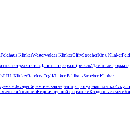
n
Feldhaus Klinker
Westerwalder Klinker
Olfry
Stroeher
King Klinker
Feld
ренней отделки стен
Длинный формат (ригель)
Длинный формат (
ls
LHL Klinker
Randers Tegl
Klinker Feldhaus
Stroeher Klinker
руемые фасады
Керамическая черепица
Тротуарная плитка
Искусс
амический кирпич
Кирпич ручной формовки
Кладочные смеси
Ки