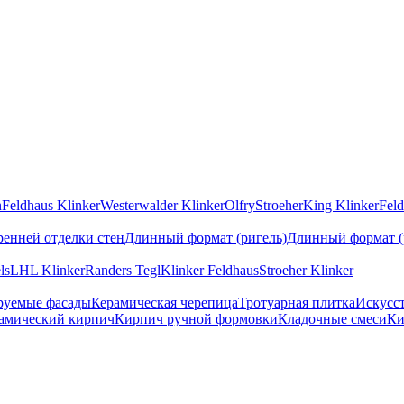
n
Feldhaus Klinker
Westerwalder Klinker
Olfry
Stroeher
King Klinker
Feld
ренней отделки стен
Длинный формат (ригель)
Длинный формат (
ls
LHL Klinker
Randers Tegl
Klinker Feldhaus
Stroeher Klinker
руемые фасады
Керамическая черепица
Тротуарная плитка
Искусс
амический кирпич
Кирпич ручной формовки
Кладочные смеси
Ки