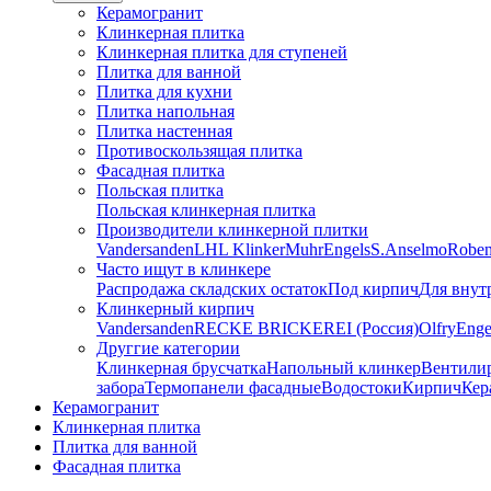
Керамогранит
Клинкерная плитка
Клинкерная плитка для ступеней
Плитка для ванной
Плитка для кухни
Плитка напольная
Плитка настенная
Противоскользящая плитка
Фасадная плитка
Польская плитка
Польская клинкерная плитка
Производители клинкерной плитки
Vandersanden
LHL Klinker
Muhr
Engels
S.Anselmo
Robe
Часто ищут в клинкере
Распродажа складских остаток
Под кирпич
Для внут
Клинкерный кирпич
Vandersanden
RECKE BRICKEREI (Россия)
Olfry
Enge
Друггие категории
Клинкерная брусчатка
Напольный клинкер
Вентили
забора
Термопанели фасадные
Водостоки
Кирпич
Кер
Керамогранит
Клинкерная плитка
Плитка для ванной
Фасадная плитка