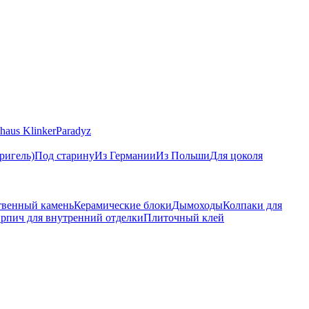
haus Klinker
Paradyz
ригель)
Под старину
Из Германии
Из Польши
Для цоколя
твенный камень
Керамические блоки
Дымоходы
Колпаки для
рпич для внутренний отделки
Плиточный клей