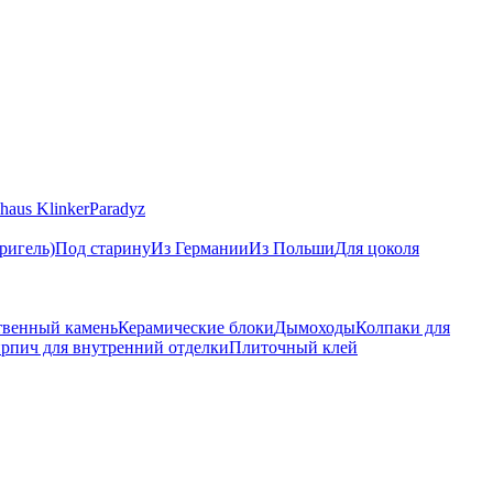
haus Klinker
Paradyz
ригель)
Под старину
Из Германии
Из Польши
Для цоколя
твенный камень
Керамические блоки
Дымоходы
Колпаки для
рпич для внутренний отделки
Плиточный клей