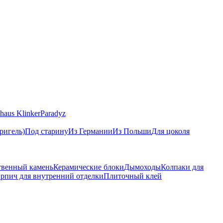
haus Klinker
Paradyz
ригель)
Под старину
Из Германии
Из Польши
Для цоколя
твенный камень
Керамические блоки
Дымоходы
Колпаки для
рпич для внутренний отделки
Плиточный клей