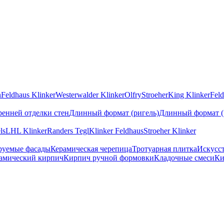
n
Feldhaus Klinker
Westerwalder Klinker
Olfry
Stroeher
King Klinker
Feld
ренней отделки стен
Длинный формат (ригель)
Длинный формат (
ls
LHL Klinker
Randers Tegl
Klinker Feldhaus
Stroeher Klinker
руемые фасады
Керамическая черепица
Тротуарная плитка
Искусс
амический кирпич
Кирпич ручной формовки
Кладочные смеси
Ки