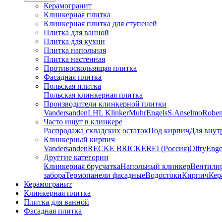
Керамогранит
Клинкерная плитка
Клинкерная плитка для ступеней
Плитка для ванной
Плитка для кухни
Плитка напольная
Плитка настенная
Противоскользящая плитка
Фасадная плитка
Польская плитка
Польская клинкерная плитка
Производители клинкерной плитки
Vandersanden
LHL Klinker
Muhr
Engels
S.Anselmo
Robe
Часто ищут в клинкере
Распродажа складских остаток
Под кирпич
Для внут
Клинкерный кирпич
Vandersanden
RECKE BRICKEREI (Россия)
Olfry
Enge
Друггие категории
Клинкерная брусчатка
Напольный клинкер
Вентили
забора
Термопанели фасадные
Водостоки
Кирпич
Кер
Керамогранит
Клинкерная плитка
Плитка для ванной
Фасадная плитка