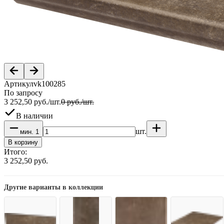
Артикул
vk100285
По запросу
3 252,50
руб.
/
шт.
0
руб.
/
шт.
В наличии
шт.
мин.
1
В корзину
Итого:
3 252,50
руб.
Другие варианты в коллекции