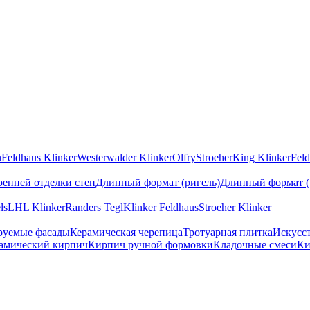
n
Feldhaus Klinker
Westerwalder Klinker
Olfry
Stroeher
King Klinker
Feld
ренней отделки стен
Длинный формат (ригель)
Длинный формат (
ls
LHL Klinker
Randers Tegl
Klinker Feldhaus
Stroeher Klinker
руемые фасады
Керамическая черепица
Тротуарная плитка
Искусс
амический кирпич
Кирпич ручной формовки
Кладочные смеси
Ки