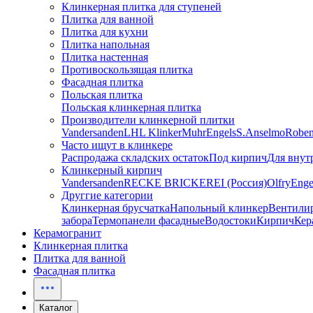
Клинкерная плитка для ступеней
Плитка для ванной
Плитка для кухни
Плитка напольная
Плитка настенная
Противоскользящая плитка
Фасадная плитка
Польская плитка
Польская клинкерная плитка
Производители клинкерной плитки
Vandersanden
LHL Klinker
Muhr
Engels
S.Anselmo
Robe
Часто ищут в клинкере
Распродажа складских остаток
Под кирпич
Для внут
Клинкерный кирпич
Vandersanden
RECKE BRICKEREI (Россия)
Olfry
Enge
Друггие категории
Клинкерная брусчатка
Напольный клинкер
Вентили
забора
Термопанели фасадные
Водостоки
Кирпич
Кер
Керамогранит
Клинкерная плитка
Плитка для ванной
Фасадная плитка
Каталог