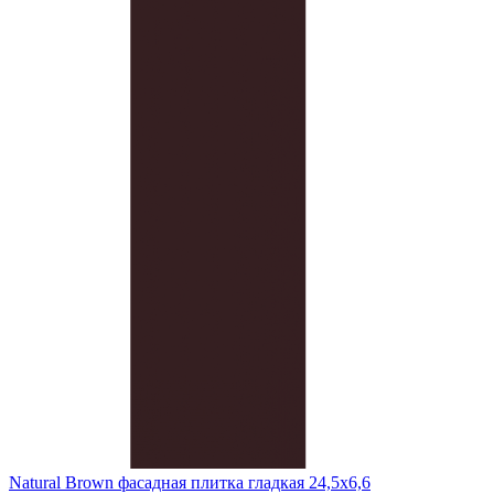
Natural Brown фасадная плитка гладкая 24,5x6,6