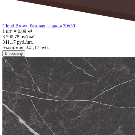
Cloud Brown базовая гладкая 30x30
1 шт.
=
0,09
м²
3 790,78
руб.
/
м²
341,17
руб.
/
шт.
Экономия -341,17 руб.
В корзину