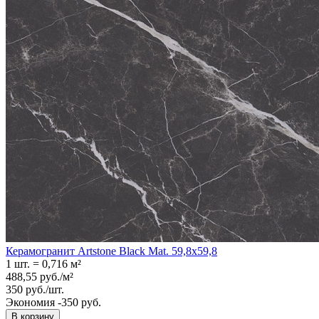
Керамогранит Artstone Black Mat. 59,8x59,8
1 шт.
=
0,716
м²
488,55
руб.
/
м²
350
руб.
/
шт.
Экономия -350 руб.
В корзину