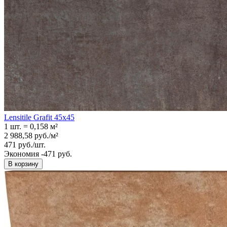
Lensitile Grafit 45x45
1 шт.
=
0,158
м²
2 988,58
руб.
/
м²
471
руб.
/
шт.
Экономия -471 руб.
В корзину