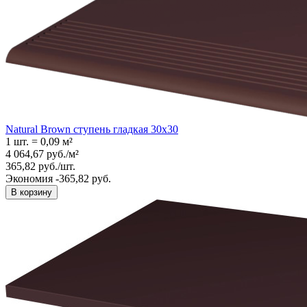
Natural Brown ступень гладкая 30x30
1 шт.
=
0,09
м²
4 064,67
руб.
/
м²
365,82
руб.
/
шт.
Экономия -365,82 руб.
В корзину