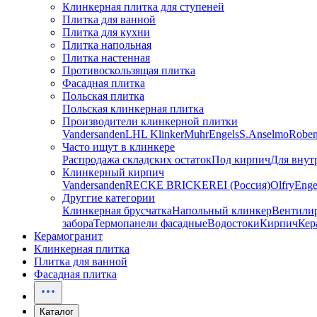
Клинкерная плитка для ступеней
Плитка для ванной
Плитка для кухни
Плитка напольная
Плитка настенная
Противоскользящая плитка
Фасадная плитка
Польская плитка
Польская клинкерная плитка
Производители клинкерной плитки
Vandersanden
LHL Klinker
Muhr
Engels
S.Anselmo
Robe
Часто ищут в клинкере
Распродажа складских остаток
Под кирпич
Для внут
Клинкерный кирпич
Vandersanden
RECKE BRICKEREI (Россия)
Olfry
Enge
Друггие категории
Клинкерная брусчатка
Напольный клинкер
Вентили
забора
Термопанели фасадные
Водостоки
Кирпич
Кер
Керамогранит
Клинкерная плитка
Плитка для ванной
Фасадная плитка
Каталог