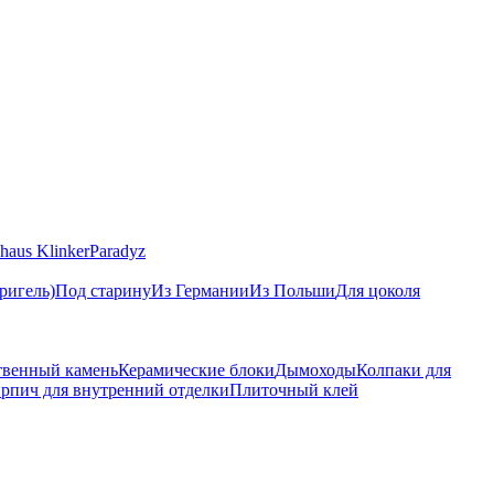
haus Klinker
Paradyz
ригель)
Под старину
Из Германии
Из Польши
Для цоколя
твенный камень
Керамические блоки
Дымоходы
Колпаки для
рпич для внутренний отделки
Плиточный клей