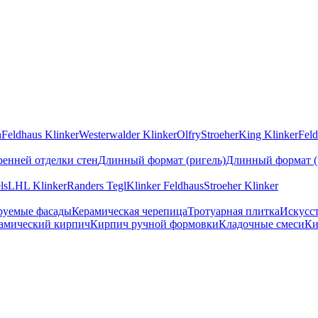
n
Feldhaus Klinker
Westerwalder Klinker
Olfry
Stroeher
King Klinker
Feld
ренней отделки стен
Длинный формат (ригель)
Длинный формат (
ls
LHL Klinker
Randers Tegl
Klinker Feldhaus
Stroeher Klinker
руемые фасады
Керамическая черепица
Тротуарная плитка
Искусс
амический кирпич
Кирпич ручной формовки
Кладочные смеси
Ки