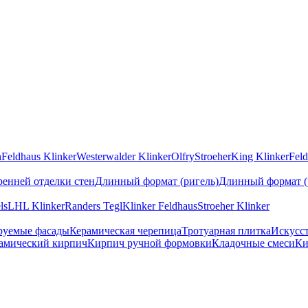
n
Feldhaus Klinker
Westerwalder Klinker
Olfry
Stroeher
King Klinker
Feld
ренней отделки стен
Длинный формат (ригель)
Длинный формат (
ls
LHL Klinker
Randers Tegl
Klinker Feldhaus
Stroeher Klinker
руемые фасады
Керамическая черепица
Тротуарная плитка
Искусс
амический кирпич
Кирпич ручной формовки
Кладочные смеси
Ки