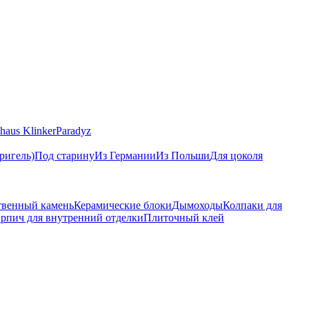
haus Klinker
Paradyz
ригель)
Под старину
Из Германии
Из Польши
Для цоколя
твенный камень
Керамические блоки
Дымоходы
Колпаки для
рпич для внутренний отделки
Плиточный клей