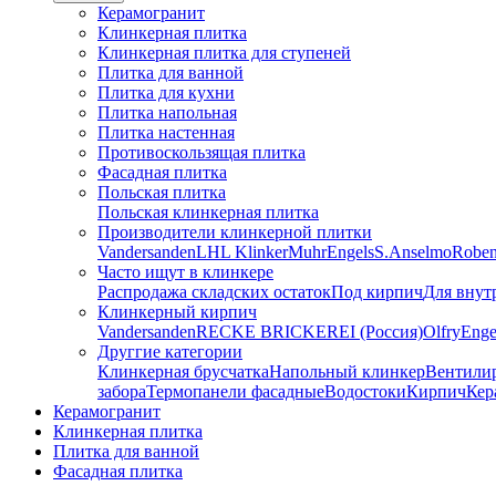
Керамогранит
Клинкерная плитка
Клинкерная плитка для ступеней
Плитка для ванной
Плитка для кухни
Плитка напольная
Плитка настенная
Противоскользящая плитка
Фасадная плитка
Польская плитка
Польская клинкерная плитка
Производители клинкерной плитки
Vandersanden
LHL Klinker
Muhr
Engels
S.Anselmo
Robe
Часто ищут в клинкере
Распродажа складских остаток
Под кирпич
Для внут
Клинкерный кирпич
Vandersanden
RECKE BRICKEREI (Россия)
Olfry
Enge
Друггие категории
Клинкерная брусчатка
Напольный клинкер
Вентили
забора
Термопанели фасадные
Водостоки
Кирпич
Кер
Керамогранит
Клинкерная плитка
Плитка для ванной
Фасадная плитка