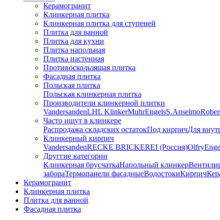
Керамогранит
Клинкерная плитка
Клинкерная плитка для ступеней
Плитка для ванной
Плитка для кухни
Плитка напольная
Плитка настенная
Противоскользящая плитка
Фасадная плитка
Польская плитка
Польская клинкерная плитка
Производители клинкерной плитки
Vandersanden
LHL Klinker
Muhr
Engels
S.Anselmo
Robe
Часто ищут в клинкере
Распродажа складских остаток
Под кирпич
Для внут
Клинкерный кирпич
Vandersanden
RECKE BRICKEREI (Россия)
Olfry
Enge
Друггие категории
Клинкерная брусчатка
Напольный клинкер
Вентили
забора
Термопанели фасадные
Водостоки
Кирпич
Кер
Керамогранит
Клинкерная плитка
Плитка для ванной
Фасадная плитка