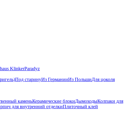
haus Klinker
Paradyz
ригель)
Под старину
Из Германии
Из Польши
Для цоколя
твенный камень
Керамические блоки
Дымоходы
Колпаки для
рпич для внутренний отделки
Плиточный клей