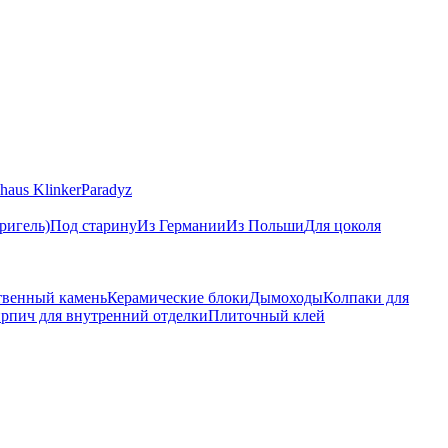
haus Klinker
Paradyz
ригель)
Под старину
Из Германии
Из Польши
Для цоколя
твенный камень
Керамические блоки
Дымоходы
Колпаки для
рпич для внутренний отделки
Плиточный клей