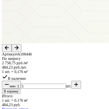
Артикул
vk100446
По запросу
2 758,75
руб.
/
м²
484,23
руб.
/
шт.
1 шт.
=
0,176
м²
В наличии
шт.
мин.
1
В корзину
Итого:
1
шт.
=
0.176
м²
484,23
руб.