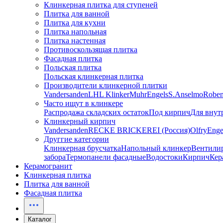
Клинкерная плитка для ступеней
Плитка для ванной
Плитка для кухни
Плитка напольная
Плитка настенная
Противоскользящая плитка
Фасадная плитка
Польская плитка
Польская клинкерная плитка
Производители клинкерной плитки
Vandersanden
LHL Klinker
Muhr
Engels
S.Anselmo
Robe
Часто ищут в клинкере
Распродажа складских остаток
Под кирпич
Для внут
Клинкерный кирпич
Vandersanden
RECKE BRICKEREI (Россия)
Olfry
Enge
Друггие категории
Клинкерная брусчатка
Напольный клинкер
Вентили
забора
Термопанели фасадные
Водостоки
Кирпич
Кер
Керамогранит
Клинкерная плитка
Плитка для ванной
Фасадная плитка
Каталог