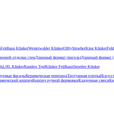
n
Feldhaus Klinker
Westerwalder Klinker
Olfry
Stroeher
King Klinker
Feld
ренней отделки стен
Длинный формат (ригель)
Длинный формат (
ls
LHL Klinker
Randers Tegl
Klinker Feldhaus
Stroeher Klinker
руемые фасады
Керамическая черепица
Тротуарная плитка
Искусс
амический кирпич
Кирпич ручной формовки
Кладочные смеси
Ки