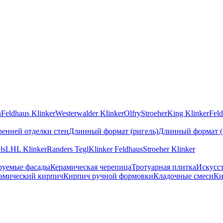
n
Feldhaus Klinker
Westerwalder Klinker
Olfry
Stroeher
King Klinker
Feld
ренней отделки стен
Длинный формат (ригель)
Длинный формат (
ls
LHL Klinker
Randers Tegl
Klinker Feldhaus
Stroeher Klinker
руемые фасады
Керамическая черепица
Тротуарная плитка
Искусс
амический кирпич
Кирпич ручной формовки
Кладочные смеси
Ки