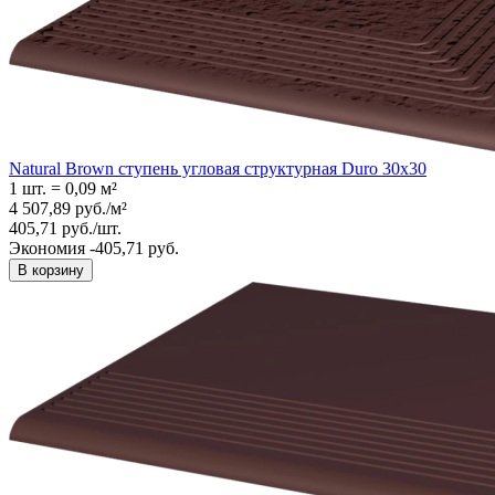
Natural Brown ступень угловая структурная Duro 30x30
1 шт.
=
0,09
м²
4 507,89
руб.
/
м²
405,71
руб.
/
шт.
Экономия -405,71 руб.
В корзину