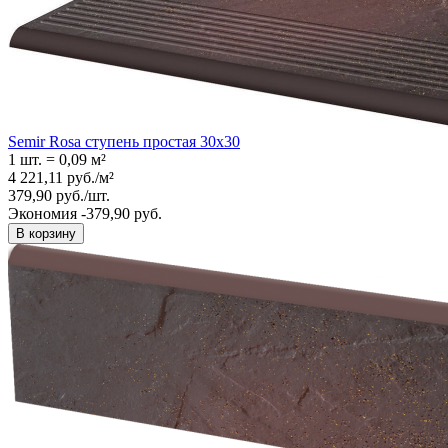
Semir Rosa ступень простая 30x30
1 шт.
=
0,09
м²
4 221,11
руб.
/
м²
379,90
руб.
/
шт.
Экономия -379,90 руб.
В корзину