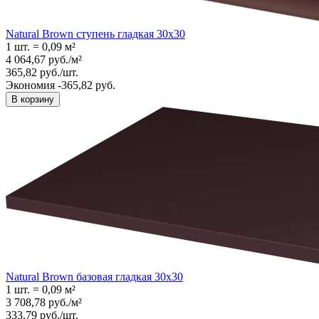
Natural Brown ступень гладкая 30x30
1 шт.
=
0,09
м²
4 064,67
руб.
/
м²
365,82
руб.
/
шт.
Экономия -365,82 руб.
В корзину
Natural Brown базовая гладкая 30x30
1 шт.
=
0,09
м²
3 708,78
руб.
/
м²
333,79
руб.
/
шт.