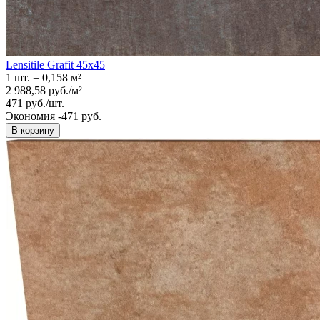
Lensitile Grafit 45x45
1 шт.
=
0,158
м²
2 988,58
руб.
/
м²
471
руб.
/
шт.
Экономия -471 руб.
В корзину