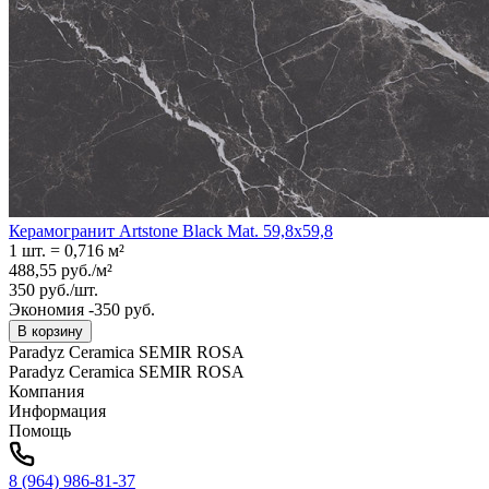
Керамогранит Artstone Black Mat. 59,8x59,8
1 шт.
=
0,716
м²
488,55
руб.
/
м²
350
руб.
/
шт.
Экономия -350 руб.
В корзину
Paradyz Ceramica SEMIR ROSA
Paradyz Ceramica SEMIR ROSA
Компания
Информация
Помощь
8 (964) 986-81-37