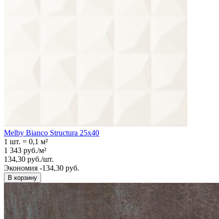
Melby Bianco Structura 25х40
1 шт.
=
0,1
м²
1 343
руб.
/
м²
134,30
руб.
/
шт.
Экономия -134,30 руб.
В корзину