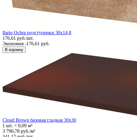
Ilario Ochra подступенки 30х14,8
176,61
руб.
/
шт.
Экономия -176,61 руб.
В корзину
Cloud Brown базовая гладкая 30x30
1 шт.
=
0,09
м²
3 790,78
руб.
/
м²
341,17
руб.
/
шт.