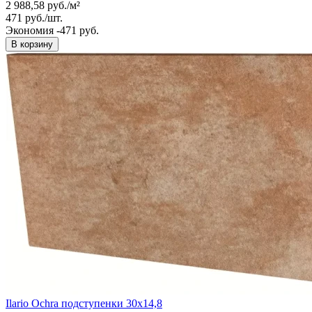
2 988,58
руб.
/
м²
471
руб.
/
шт.
Экономия -471 руб.
В корзину
Ilario Ochra подступенки 30х14,8