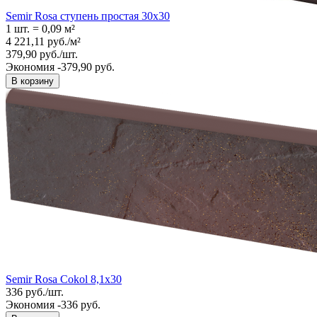
Semir Rosa ступень простая 30x30
1 шт.
=
0,09
м²
4 221,11
руб.
/
м²
379,90
руб.
/
шт.
Экономия -379,90 руб.
В корзину
Semir Rosa Cokol 8,1x30
336
руб.
/
шт.
Экономия -336 руб.