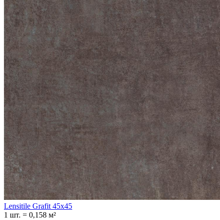
Lensitile Grafit 45x45
1 шт.
=
0,158
м²