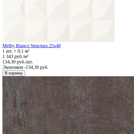
Melby Bianco Structura 25х40
1 шт.
=
0,1
м²
1 343
руб.
/
м²
134,30
руб.
/
шт.
Экономия -134,30 руб.
В корзину