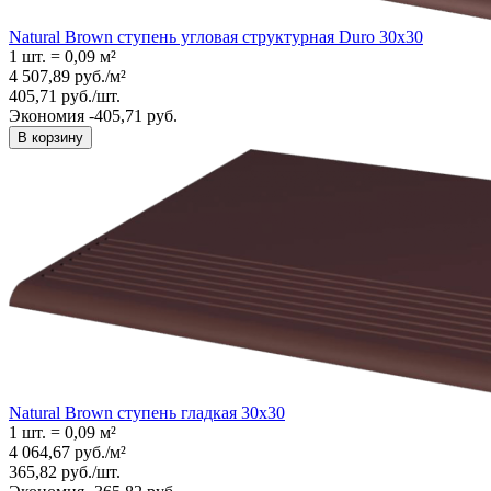
Natural Brown ступень угловая структурная Duro 30x30
1 шт.
=
0,09
м²
4 507,89
руб.
/
м²
405,71
руб.
/
шт.
Экономия -405,71 руб.
В корзину
Natural Brown ступень гладкая 30x30
1 шт.
=
0,09
м²
4 064,67
руб.
/
м²
365,82
руб.
/
шт.