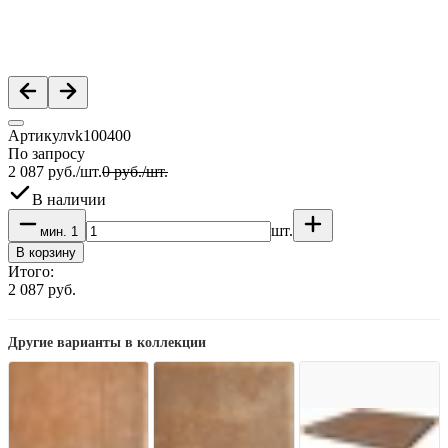
Артикул
vk100400
По запросу
2 087
руб.
/
шт.
0
руб.
/
шт.
В наличии
шт.
мин.
1
В корзину
Итого:
2 087
руб.
Другие варианты в коллекции