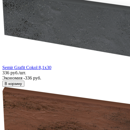
Semir Grafit Cokol 8,1x30
336
руб.
/
шт.
Экономия -336 руб.
В корзину