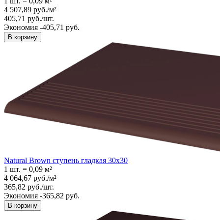
1 шт.
=
0,09
м²
4 507,89
руб.
/
м²
405,71
руб.
/
шт.
Экономия -405,71 руб.
В корзину
Natural Brown ступень гладкая 30x30
1 шт.
=
0,09
м²
4 064,67
руб.
/
м²
365,82
руб.
/
шт.
Экономия -365,82 руб.
В корзину