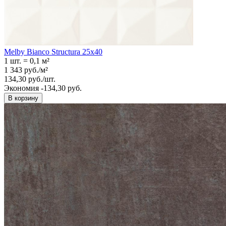
Melby Bianco Structura 25х40
1 шт.
=
0,1
м²
1 343
руб.
/
м²
134,30
руб.
/
шт.
Экономия -134,30 руб.
В корзину