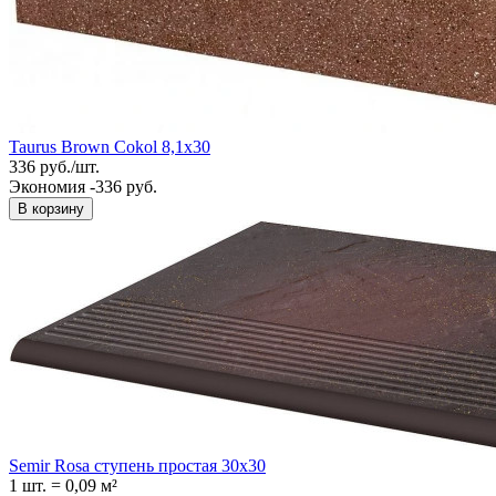
Taurus Brown Cokol 8,1x30
336
руб.
/
шт.
Экономия -336 руб.
В корзину
Semir Rosa ступень простая 30x30
1 шт.
=
0,09
м²