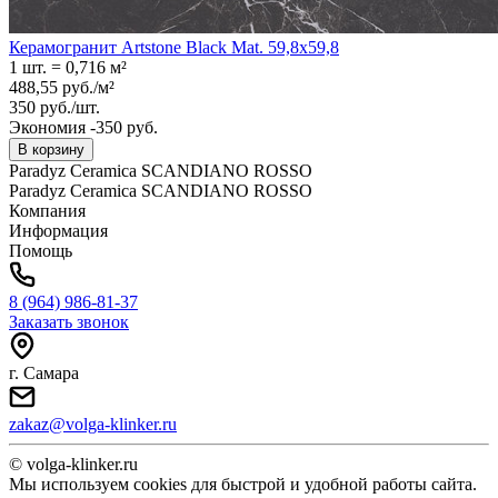
Керамогранит Artstone Black Mat. 59,8x59,8
1 шт.
=
0,716
м²
488,55
руб.
/
м²
350
руб.
/
шт.
Экономия -350 руб.
В корзину
Paradyz Ceramica SCANDIANO ROSSO
Paradyz Ceramica SCANDIANO ROSSO
Компания
Информация
Помощь
8 (964) 986-81-37
Заказать звонок
г. Самара
zakaz@volga-klinker.ru
© volga-klinker.ru
Мы используем cookies для быстрой и удобной работы сайта.