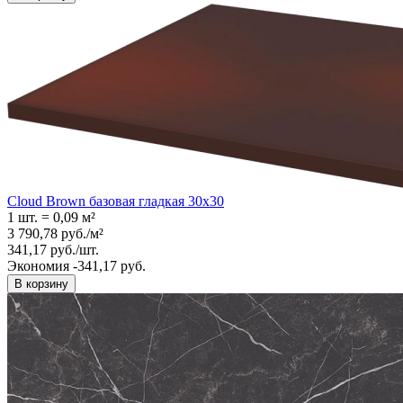
Cloud Brown базовая гладкая 30x30
1 шт.
=
0,09
м²
3 790,78
руб.
/
м²
341,17
руб.
/
шт.
Экономия -341,17 руб.
В корзину