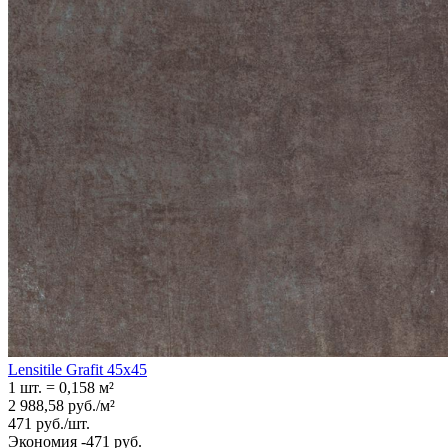
Lensitile Grafit 45x45
1 шт.
=
0,158
м²
2 988,58
руб.
/
м²
471
руб.
/
шт.
Экономия -471 руб.