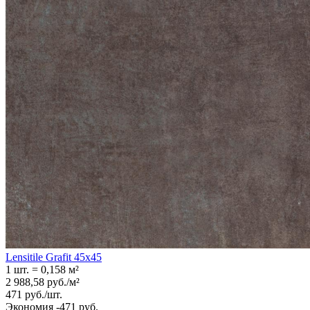
Lensitile Grafit 45x45
1 шт.
=
0,158
м²
2 988,58
руб.
/
м²
471
руб.
/
шт.
Экономия -471 руб.