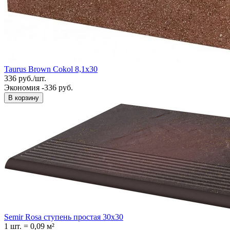
Taurus Brown Cokol 8,1x30
336
руб.
/
шт.
Экономия -336 руб.
В корзину
Semir Rosa ступень простая 30x30
1 шт.
=
0,09
м²