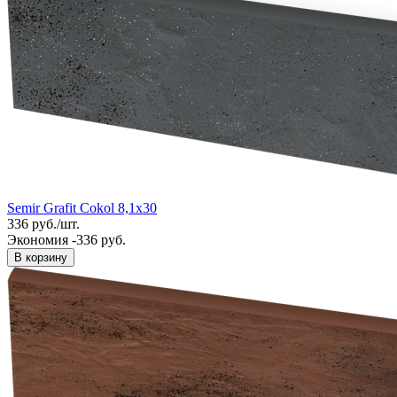
Semir Grafit Cokol 8,1x30
336
руб.
/
шт.
Экономия -336 руб.
В корзину