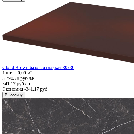
Cloud Brown базовая гладкая 30x30
1 шт.
=
0,09
м²
3 790,78
руб.
/
м²
341,17
руб.
/
шт.
Экономия -341,17 руб.
В корзину