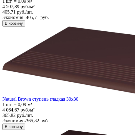
1 шт.
=
0,09
м²
4 507,89
руб.
/
м²
405,71
руб.
/
шт.
Экономия -405,71 руб.
В корзину
Natural Brown ступень гладкая 30x30
1 шт.
=
0,09
м²
4 064,67
руб.
/
м²
365,82
руб.
/
шт.
Экономия -365,82 руб.
В корзину