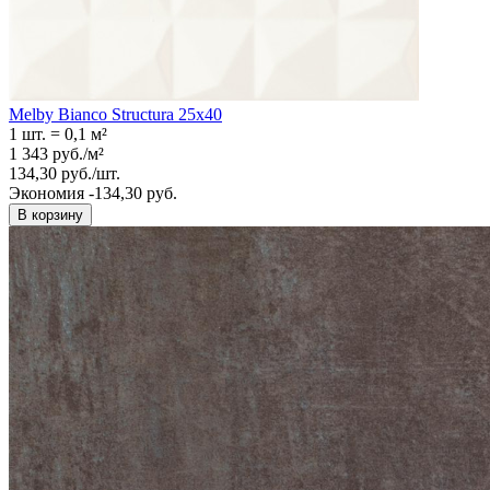
Melby Bianco Structura 25х40
1 шт.
=
0,1
м²
1 343
руб.
/
м²
134,30
руб.
/
шт.
Экономия -134,30 руб.
В корзину