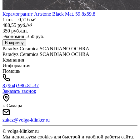
Керамогранит Artstone Black Mat. 59,8x59,8
1 шт.
=
0,716
м²
488,55
руб.
/
м²
350
руб.
/
шт.
Экономия -350 руб.
В корзину
Paradyz Ceramica SCANDIANO OCHRA
Paradyz Ceramica SCANDIANO OCHRA
Компания
Информация
Помощь
8 (964) 986-81-37
Заказать звонок
г. Самара
zakaz@volga-klinker.ru
© volga-klinker.ru
Мы используем cookies для быстрой и удобной работы сайта.