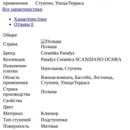
применения
Ступени, Улица/Терраса
Все характеристики
Характеристики
Отзывы 0
Общие
Страна
Польша
Бренд
Ceramika Paradyz
Коллекция
Paradyz Ceramica SCANDIANO OCHRA
Назначение
Напольная, Ступень
плитки
Область
Ванная комната, Бассейн, Лестница,
применения
Ступени, Улица/Терраса
Страна
Польша
производства
Свойства
Цвет
Материал
Клинкер
Тип ступеней
Подступенки
Поверхность
Матовая