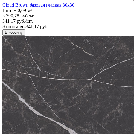
Cloud Brown базовая гладкая 30x30
1 шт.
=
0,09
м²
3 790,78
руб.
/
м²
341,17
руб.
/
шт.
Экономия -341,17 руб.
В корзину