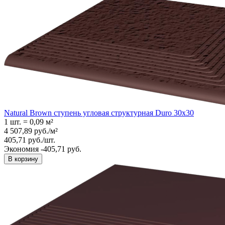
Natural Brown ступень угловая структурная Duro 30x30
1 шт.
=
0,09
м²
4 507,89
руб.
/
м²
405,71
руб.
/
шт.
Экономия -405,71 руб.
В корзину