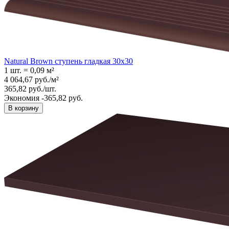
Natural Brown ступень гладкая 30x30
1 шт.
=
0,09
м²
4 064,67
руб.
/
м²
365,82
руб.
/
шт.
Экономия -365,82 руб.
В корзину