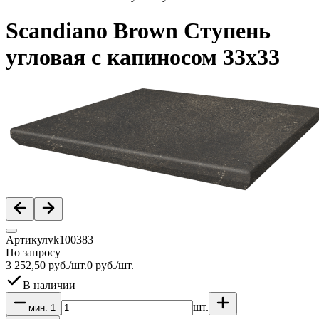
Scandiano Brown Ступень
угловая с капиносом 33х33
Артикул
vk100383
По запросу
3 252,50
руб.
/
шт.
0
руб.
/
шт.
В наличии
шт.
мин.
1