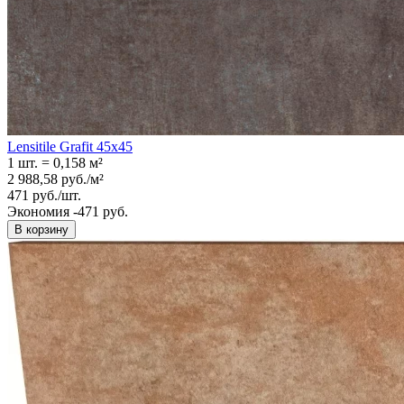
Lensitile Grafit 45x45
1 шт.
=
0,158
м²
2 988,58
руб.
/
м²
471
руб.
/
шт.
Экономия -471 руб.
В корзину