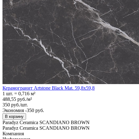
Керамогранит Artstone Black Mat. 59,8x59,8
1 шт.
=
0,716
м²
488,55
руб.
/
м²
350
руб.
/
шт.
Экономия -350 руб.
В корзину
Paradyz Ceramica SCANDIANO BROWN
Paradyz Ceramica SCANDIANO BROWN
Компания