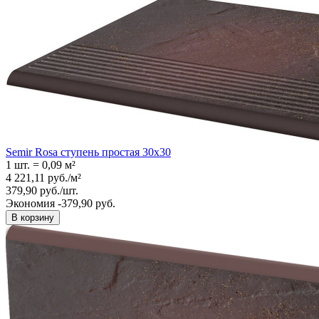
Semir Rosa ступень простая 30x30
1 шт.
=
0,09
м²
4 221,11
руб.
/
м²
379,90
руб.
/
шт.
Экономия -379,90 руб.
В корзину