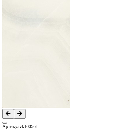
Артикул
vk100561