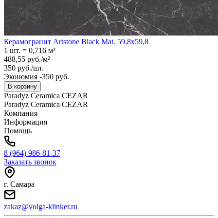
Керамогранит Artstone Black Mat. 59,8x59,8
1 шт.
=
0,716
м²
488,55
руб.
/
м²
350
руб.
/
шт.
Экономия -350 руб.
В корзину
Paradyz Ceramica CEZAR
Paradyz Ceramica CEZAR
Компания
Информация
Помощь
8 (964) 986-81-37
Заказать звонок
г. Самара
zakaz@volga-klinker.ru