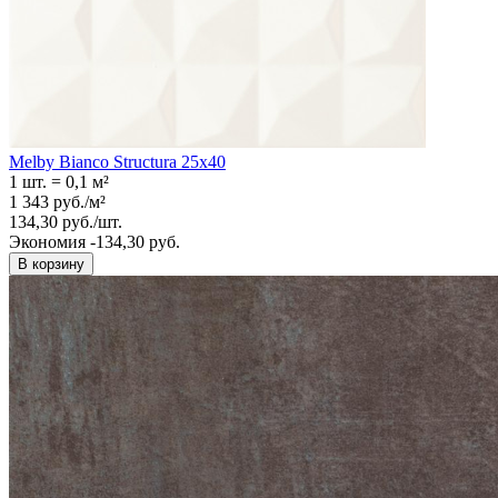
Melby Bianco Structura 25х40
1 шт.
=
0,1
м²
1 343
руб.
/
м²
134,30
руб.
/
шт.
Экономия -134,30 руб.
В корзину