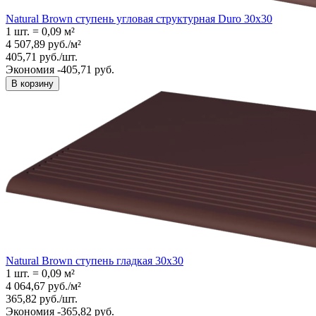
Natural Brown ступень угловая структурная Duro 30x30
1 шт.
=
0,09
м²
4 507,89
руб.
/
м²
405,71
руб.
/
шт.
Экономия -405,71 руб.
В корзину
Natural Brown ступень гладкая 30x30
1 шт.
=
0,09
м²
4 064,67
руб.
/
м²
365,82
руб.
/
шт.
Экономия -365,82 руб.