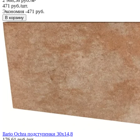
2 988,58
руб.
/
м²
471
руб.
/
шт.
Экономия -471 руб.
В корзину
Ilario Ochra подступенки 30х14,8
176,61
руб.
/
шт.