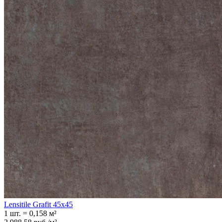
Lensitile Grafit 45x45
1 шт.
=
0,158
м²