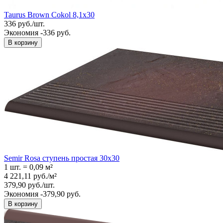
Taurus Brown Cokol 8,1x30
336
руб.
/
шт.
Экономия -336 руб.
В корзину
Semir Rosa ступень простая 30x30
1 шт.
=
0,09
м²
4 221,11
руб.
/
м²
379,90
руб.
/
шт.
Экономия -379,90 руб.
В корзину