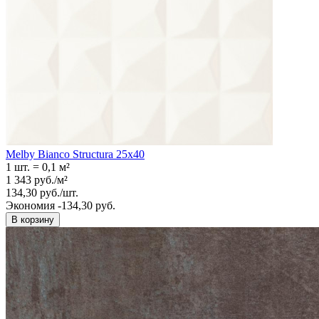
Melby Bianco Structura 25х40
1 шт.
=
0,1
м²
1 343
руб.
/
м²
134,30
руб.
/
шт.
Экономия -134,30 руб.
В корзину