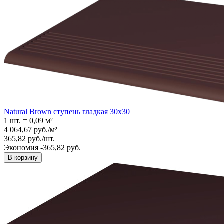
Natural Brown ступень гладкая 30x30
1 шт.
=
0,09
м²
4 064,67
руб.
/
м²
365,82
руб.
/
шт.
Экономия -365,82 руб.
В корзину