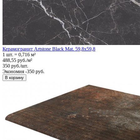
Керамогранит Artstone Black Mat. 59,8x59,8
1 шт.
=
0,716
м²
488,55
руб.
/
м²
350
руб.
/
шт.
Экономия -350 руб.
В корзину