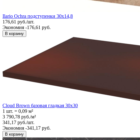
Ilario Ochra подступенки 30х14,8
176,61
руб.
/
шт.
Экономия -176,61 руб.
В корзину
Cloud Brown базовая гладкая 30x30
1 шт.
=
0,09
м²
3 790,78
руб.
/
м²
341,17
руб.
/
шт.
Экономия -341,17 руб.
В корзину