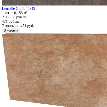
Lensitile Grafit 45x45
1 шт.
=
0,158
м²
2 988,58
руб.
/
м²
471
руб.
/
шт.
Экономия -471 руб.
В корзину