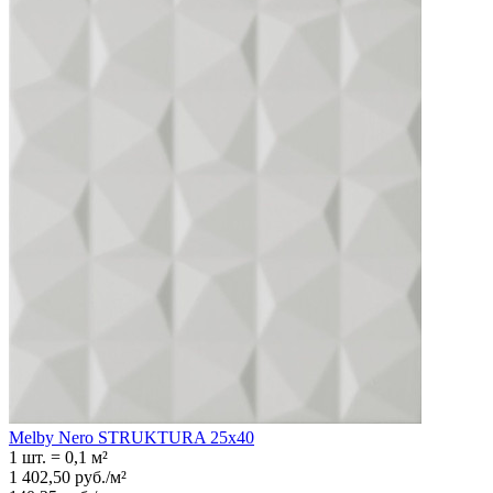
Melby Nero STRUKTURA 25x40
1 шт.
=
0,1
м²
1 402,50
руб.
/
м²