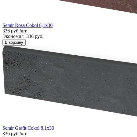
Semir Rosa Cokol 8,1x30
336
руб.
/
шт.
Экономия -336 руб.
В корзину
Semir Grafit Cokol 8,1x30
336
руб.
/
шт.