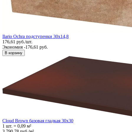
Ilario Ochra подступенки 30х14,8
176,61
руб.
/
шт.
Экономия -176,61 руб.
В корзину
Cloud Brown базовая гладкая 30x30
1 шт.
=
0,09
м²
3 790,78
руб.
/
м²