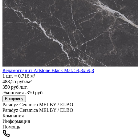
Керамогранит Artstone Black Mat. 59,8x59,8
1 шт.
=
0,716
м²
488,55
руб.
/
м²
350
руб.
/
шт.
Экономия -350 руб.
В корзину
Paradyz Ceramica MELBY / ELBO
Paradyz Ceramica MELBY / ELBO
Компания
Информация
Помощь