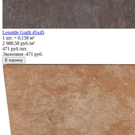
Lensitile Grafit 45x45
1 шт.
=
0,158
м²
2 988,58
руб.
/
м²
471
руб.
/
шт.
Экономия -471 руб.
В корзину