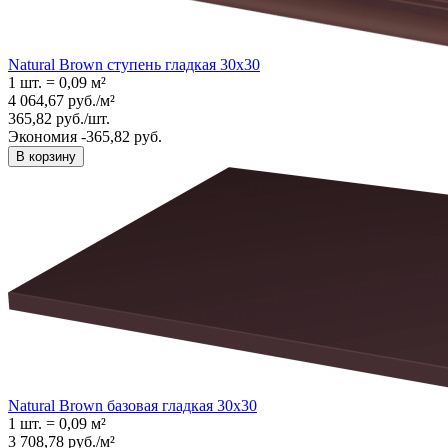
Natural Brown ступень гладкая 30x30
1 шт.
=
0,09
м²
4 064,67
руб.
/
м²
365,82
руб.
/
шт.
Экономия -365,82 руб.
В корзину
Natural Brown базовая гладкая 30x30
1 шт.
=
0,09
м²
3 708,78
руб.
/
м²