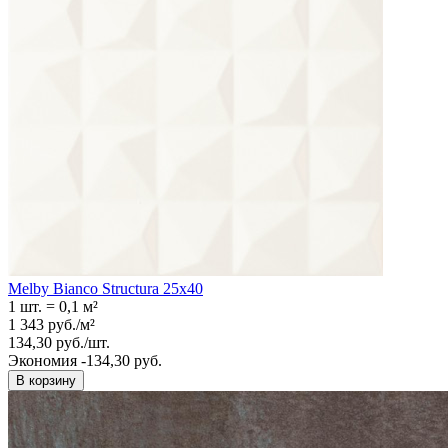
Melby Bianco Structura 25х40
1 шт.
=
0,1
м²
1 343
руб.
/
м²
134,30
руб.
/
шт.
Экономия -134,30 руб.
В корзину