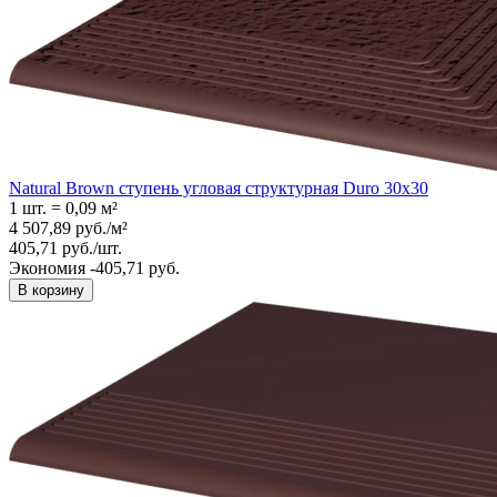
Natural Brown ступень угловая структурная Duro 30x30
1 шт.
=
0,09
м²
4 507,89
руб.
/
м²
405,71
руб.
/
шт.
Экономия -405,71 руб.
В корзину