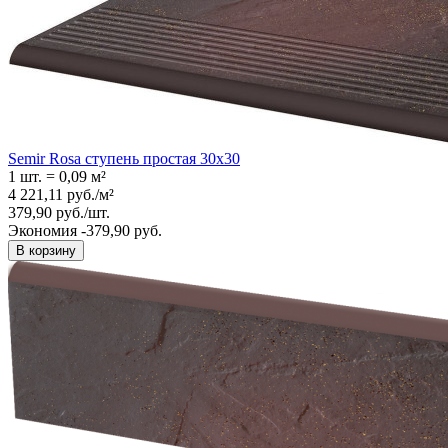
Semir Rosa ступень простая 30x30
1 шт.
=
0,09
м²
4 221,11
руб.
/
м²
379,90
руб.
/
шт.
Экономия -379,90 руб.
В корзину