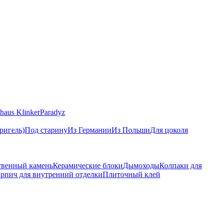
haus Klinker
Paradyz
ригель)
Под старину
Из Германии
Из Польши
Для цоколя
твенный камень
Керамические блоки
Дымоходы
Колпаки для
рпич для внутренний отделки
Плиточный клей