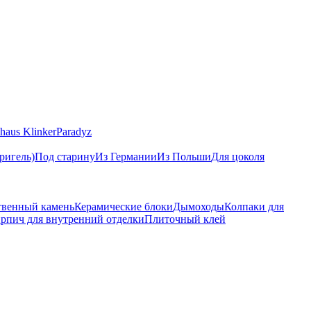
haus Klinker
Paradyz
ригель)
Под старину
Из Германии
Из Польши
Для цоколя
твенный камень
Керамические блоки
Дымоходы
Колпаки для
рпич для внутренний отделки
Плиточный клей