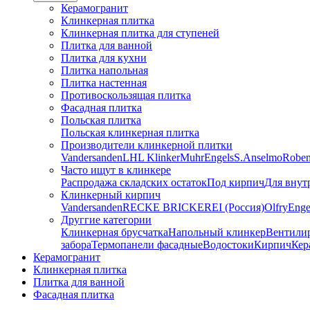
Керамогранит
Клинкерная плитка
Клинкерная плитка для ступеней
Плитка для ванной
Плитка для кухни
Плитка напольная
Плитка настенная
Противоскользящая плитка
Фасадная плитка
Польская плитка
Польская клинкерная плитка
Производители клинкерной плитки
Vandersanden
LHL Klinker
Muhr
Engels
S.Anselmo
Robe
Часто ищут в клинкере
Распродажа складских остаток
Под кирпич
Для внут
Клинкерный кирпич
Vandersanden
RECKE BRICKEREI (Россия)
Olfry
Enge
Друггие категории
Клинкерная брусчатка
Напольный клинкер
Вентили
забора
Термопанели фасадные
Водостоки
Кирпич
Кер
Керамогранит
Клинкерная плитка
Плитка для ванной
Фасадная плитка