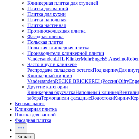
Клинкерная плитка для ступеней
Плитка для ванной
Плитка для кухни
Плитка напольная
Плитка настенная
Противоскользящая плитка
Фасадная плитка
Польская плитка
Польская клинкерная плитка
Производители клинкерной плитки
Vandersanden
LHL Klinker
Muhr
Engels
S.Anselmo
Robe
Часто ищут в клинкере
Распродажа складских остаток
Под кирпич
Для внут
Клинкерный кирпич
Vandersanden
RECKE BRICKEREI (Россия)
Olfry
Enge
Друггие категории
Клинкерная брусчатка
Напольный клинкер
Вентили
забора
Термопанели фасадные
Водостоки
Кирпич
Кер
Керамогранит
Клинкерная плитка
Плитка для ванной
Фасадная плитка
Каталог