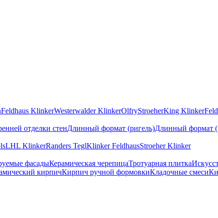
n
Feldhaus Klinker
Westerwalder Klinker
Olfry
Stroeher
King Klinker
Feld
ренней отделки стен
Длинный формат (ригель)
Длинный формат (
ls
LHL Klinker
Randers Tegl
Klinker Feldhaus
Stroeher Klinker
руемые фасады
Керамическая черепица
Тротуарная плитка
Искусс
амический кирпич
Кирпич ручной формовки
Кладочные смеси
Ки