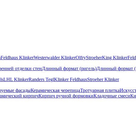
n
Feldhaus Klinker
Westerwalder Klinker
Olfry
Stroeher
King Klinker
Feld
ренней отделки стен
Длинный формат (ригель)
Длинный формат (
ls
LHL Klinker
Randers Tegl
Klinker Feldhaus
Stroeher Klinker
руемые фасады
Керамическая черепица
Тротуарная плитка
Искусс
амический кирпич
Кирпич ручной формовки
Кладочные смеси
Ки