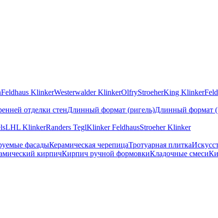
n
Feldhaus Klinker
Westerwalder Klinker
Olfry
Stroeher
King Klinker
Feld
ренней отделки стен
Длинный формат (ригель)
Длинный формат (
ls
LHL Klinker
Randers Tegl
Klinker Feldhaus
Stroeher Klinker
руемые фасады
Керамическая черепица
Тротуарная плитка
Искусс
амический кирпич
Кирпич ручной формовки
Кладочные смеси
Ки