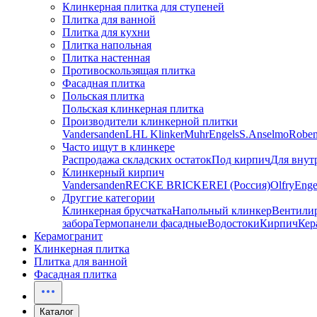
Клинкерная плитка для ступеней
Плитка для ванной
Плитка для кухни
Плитка напольная
Плитка настенная
Противоскользящая плитка
Фасадная плитка
Польская плитка
Польская клинкерная плитка
Производители клинкерной плитки
Vandersanden
LHL Klinker
Muhr
Engels
S.Anselmo
Robe
Часто ищут в клинкере
Распродажа складских остаток
Под кирпич
Для внут
Клинкерный кирпич
Vandersanden
RECKE BRICKEREI (Россия)
Olfry
Enge
Друггие категории
Клинкерная брусчатка
Напольный клинкер
Вентили
забора
Термопанели фасадные
Водостоки
Кирпич
Кер
Керамогранит
Клинкерная плитка
Плитка для ванной
Фасадная плитка
Каталог