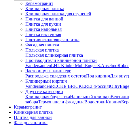
Керамогранит
Клинкерная плитка
Клинкерная плитка для ступеней
Плитка для ванной
Плитка для кухни
Плитка напольная
Плитка настенная
Противоскользящая плитка
Фасадная плитка
Польская плитка
Польская клинкерная плитка
Производители клинкерной плитки
Vandersanden
LHL Klinker
Muhr
Engels
S.Anselmo
Robe
Часто ищут в клинкере
Распродажа складских остаток
Под кирпич
Для внут
Клинкерный кирпич
Vandersanden
RECKE BRICKEREI (Россия)
Olfry
Enge
Друггие категории
Клинкерная брусчатка
Напольный клинкер
Вентили
забора
Термопанели фасадные
Водостоки
Кирпич
Кер
Керамогранит
Клинкерная плитка
Плитка для ванной
Фасадная плитка