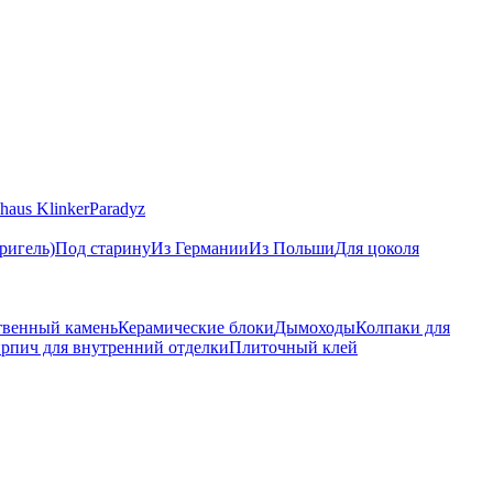
haus Klinker
Paradyz
ригель)
Под старину
Из Германии
Из Польши
Для цоколя
твенный камень
Керамические блоки
Дымоходы
Колпаки для
рпич для внутренний отделки
Плиточный клей