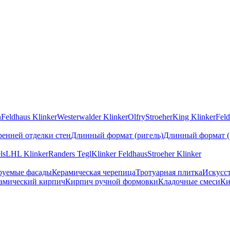
n
Feldhaus Klinker
Westerwalder Klinker
Olfry
Stroeher
King Klinker
Feld
ренней отделки стен
Длинный формат (ригель)
Длинный формат (
ls
LHL Klinker
Randers Tegl
Klinker Feldhaus
Stroeher Klinker
руемые фасады
Керамическая черепица
Тротуарная плитка
Искусс
амический кирпич
Кирпич ручной формовки
Кладочные смеси
Ки