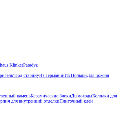
haus Klinker
Paradyz
ригель)
Под старину
Из Германии
Из Польши
Для цоколя
твенный камень
Керамические блоки
Дымоходы
Колпаки для
рпич для внутренний отделки
Плиточный клей