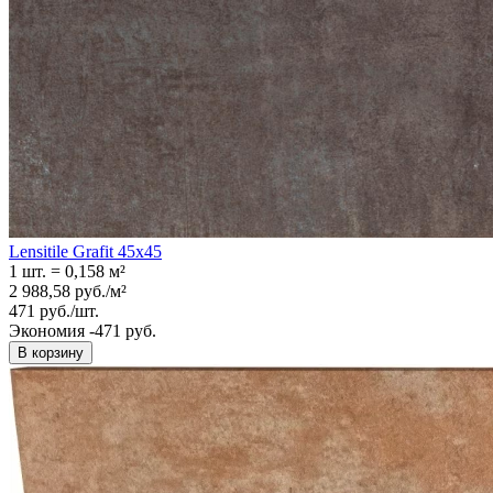
Lensitile Grafit 45x45
1 шт.
=
0,158
м²
2 988,58
руб.
/
м²
471
руб.
/
шт.
Экономия -471 руб.
В корзину