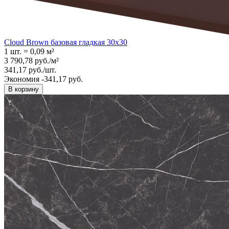
Cloud Brown базовая гладкая 30x30
1 шт.
=
0,09
м²
3 790,78
руб.
/
м²
341,17
руб.
/
шт.
Экономия -341,17 руб.
В корзину