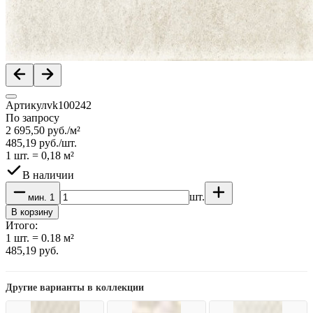
Артикул
vk100242
По запросу
2 695,50
руб.
/
м²
485,19
руб.
/
шт.
1 шт.
=
0,18
м²
В наличии
шт.
мин.
1
В корзину
Итого:
1
шт.
=
0.18
м²
485,19
руб.
Другие варианты в коллекции