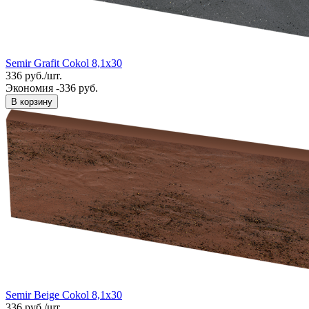
Semir Grafit Cokol 8,1x30
336
руб.
/
шт.
Экономия -336 руб.
В корзину
Semir Beige Cokol 8,1x30
336
руб.
/
шт.