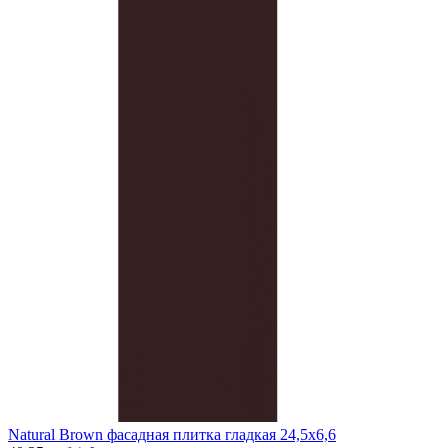
Natural Brown фасадная плитка гладкая 24,5x6,6