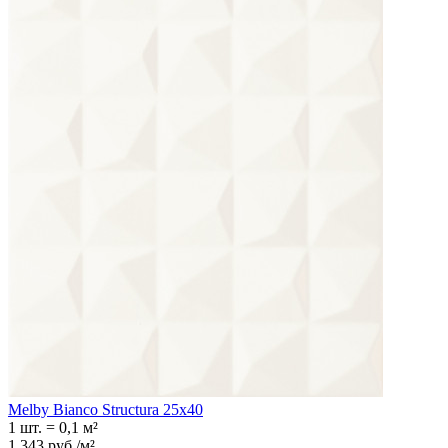
Melby Bianco Structura 25х40
1 шт.
=
0,1
м²
1 343
руб.
/
м²