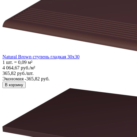
Natural Brown ступень гладкая 30x30
1 шт.
=
0,09
м²
4 064,67
руб.
/
м²
365,82
руб.
/
шт.
Экономия -365,82 руб.
В корзину