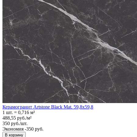
Керамогранит Artstone Black Mat. 59,8x59,8
1 шт.
=
0,716
м²
488,55
руб.
/
м²
350
руб.
/
шт.
Экономия -350 руб.
В корзину