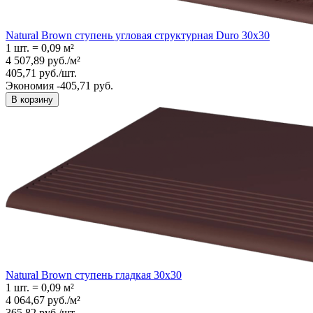
Natural Brown ступень угловая структурная Duro 30x30
1 шт.
=
0,09
м²
4 507,89
руб.
/
м²
405,71
руб.
/
шт.
Экономия -405,71 руб.
В корзину
Natural Brown ступень гладкая 30x30
1 шт.
=
0,09
м²
4 064,67
руб.
/
м²
365,82
руб.
/
шт.