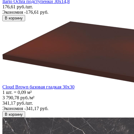
Ilario Ochra подступенки 30х14,8
176,61
руб.
/
шт.
Экономия -176,61 руб.
В корзину
Cloud Brown базовая гладкая 30x30
1 шт.
=
0,09
м²
3 790,78
руб.
/
м²
341,17
руб.
/
шт.
Экономия -341,17 руб.
В корзину