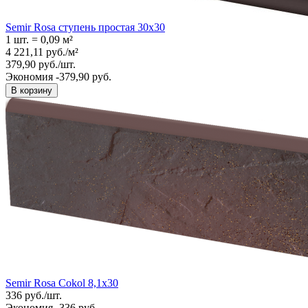
Semir Rosa ступень простая 30x30
1 шт.
=
0,09
м²
4 221,11
руб.
/
м²
379,90
руб.
/
шт.
Экономия -379,90 руб.
В корзину
Semir Rosa Cokol 8,1x30
336
руб.
/
шт.
Экономия -336 руб.