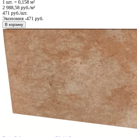
1 шт.
=
0,158
м²
2 988,58
руб.
/
м²
471
руб.
/
шт.
Экономия -471 руб.
В корзину