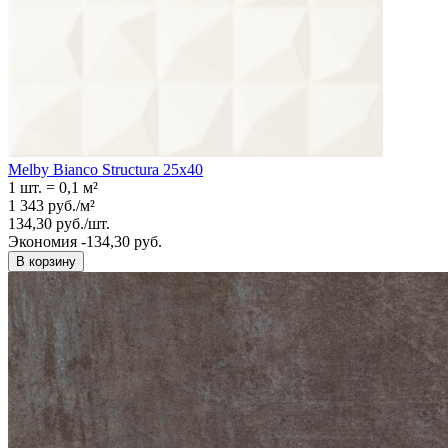
Melby Bianco Structura 25х40
1 шт.
=
0,1
м²
1 343
руб.
/
м²
134,30
руб.
/
шт.
Экономия -134,30 руб.
В корзину