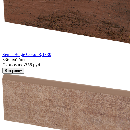
Semir Beige Cokol 8,1x30
336
руб.
/
шт.
Экономия -336 руб.
В корзину