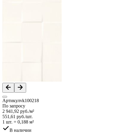
Артикул
vk100218
По запросу
2 941,92
руб.
/
м²
551,61
руб.
/
шт.
1 шт.
=
0,188
м²
В наличии