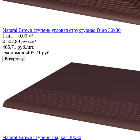
Natural Brown ступень угловая структурная Duro 30x30
1 шт.
=
0,09
м²
4 507,89
руб.
/
м²
405,71
руб.
/
шт.
Экономия -405,71 руб.
В корзину
Natural Brown ступень гладкая 30x30