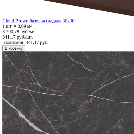
Cloud Brown базовая гладкая 30x30
1 шт.
=
0,09
м²
3 790,78
руб.
/
м²
341,17
руб.
/
шт.
Экономия -341,17 руб.
В корзину