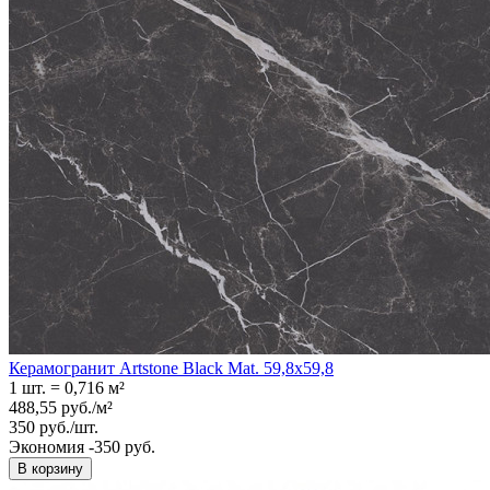
Керамогранит Artstone Black Mat. 59,8x59,8
1 шт.
=
0,716
м²
488,55
руб.
/
м²
350
руб.
/
шт.
Экономия -350 руб.
В корзину