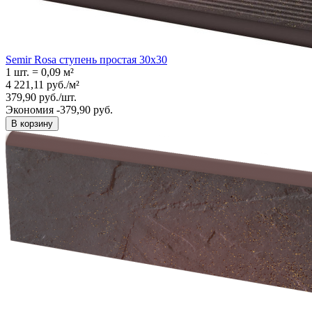
Semir Rosa ступень простая 30x30
1 шт.
=
0,09
м²
4 221,11
руб.
/
м²
379,90
руб.
/
шт.
Экономия -379,90 руб.
В корзину