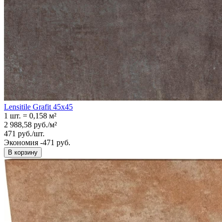
Lensitile Grafit 45x45
1 шт.
=
0,158
м²
2 988,58
руб.
/
м²
471
руб.
/
шт.
Экономия -471 руб.
В корзину