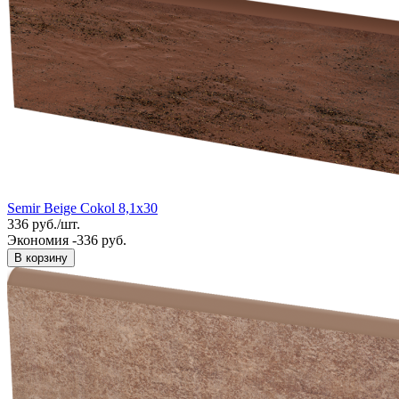
Semir Beige Cokol 8,1x30
336
руб.
/
шт.
Экономия -336 руб.
В корзину