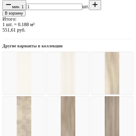
шт.
мин.
1
В корзину
Итого:
1
шт.
=
0.188
м²
551,61
руб.
Другие варианты в коллекции